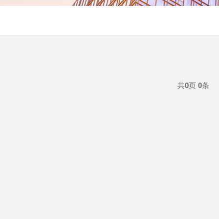
共
0
页
0
条